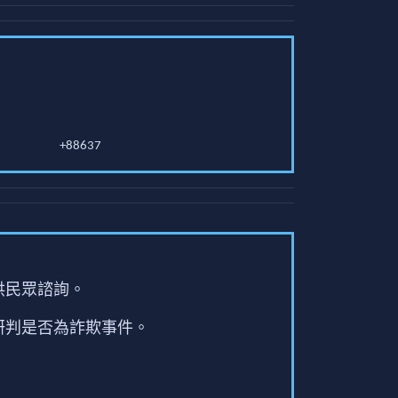
+88637
供民眾諮詢。
研判是否為詐欺事件。