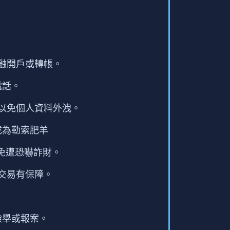
融開戶或轉帳。
電話。
以免個人資料外洩。
成為勒索肥羊
免遭恐嚇詐財。
交易有保障。
檢舉或報案。