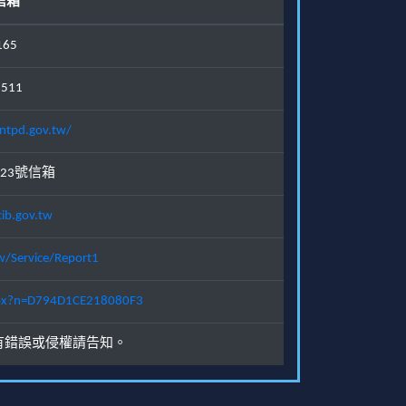
信箱
165
1511
ntpd.gov.tw/
23號信箱
ib.gov.tw
w/Service/Report1
.aspx?n=D794D1CE218080F3
有錯誤或侵權請告知。