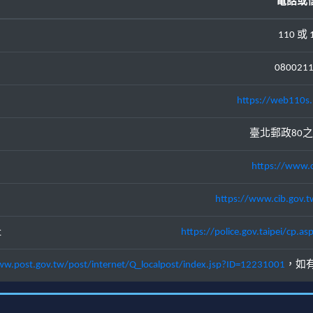
電話或
110 或 
080021
https://web110s.
臺北郵政80之
https://www.c
https://www.cib.gov.t
址
https://police.gov.taipei/cp
ww.post.gov.tw/post/internet/Q_localpost/index.jsp?ID=12231001
，如