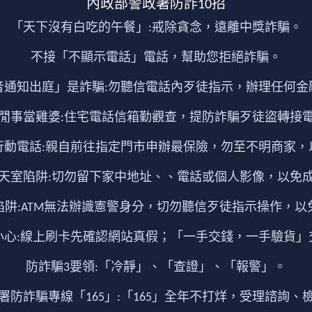
內政部警政署防詐10招
「天下沒有白吃的午餐」:戒除貪念，遠離中獎詐騙。
不接「不顯示電話」電話，幫助您拒絕詐騙。
音通知出庭」是詐騙:勿聽信電話內歹徒指示，辦理任何金
閒事當雞婆:住宅電話信箱勤觀查，提防詐騙歹徒盜轉接
行動電話:親自前往指定門市申辦最保險，勿至不明商家，
天室陷阱:切勿留下家中地址、、電話或個人影像，以免
陷阱:ATM無法辦識憲警身分，切勿聽信歹徒指示操作，以
小心:線上刷卡先確認網站真假；「一手交錢，一手驗貨」
防詐騙3要領:「冷靜」、「查證」、「報警」。
署防詐騙專線「165」:「165」全年不打烊，受理諮詢、