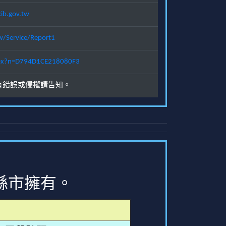
ib.gov.tw
w/Service/Report1
.aspx?n=D794D1CE218080F3
有錯誤或侵權請告知。
縣市擁有。