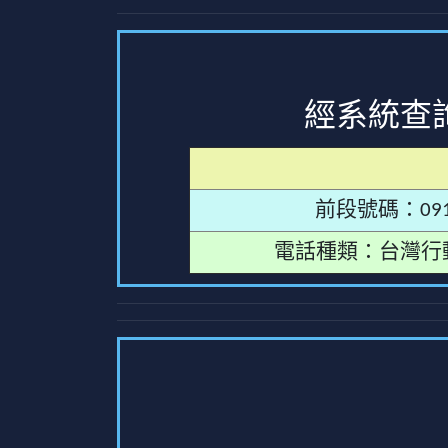
經系統查
前段號碼：091
電話種類：台灣行