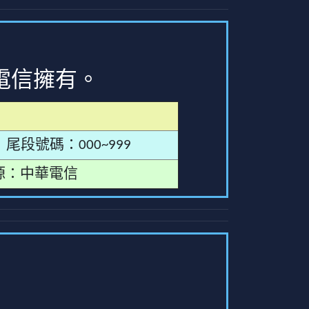
電信擁有。
尾段號碼：000~999
源：中華電信