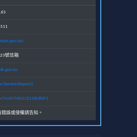
165
1511
ntpd.gov.tw/
23號信箱
ib.gov.tw
w/Service/Report1
.aspx?n=D794D1CE218080F3
有錯誤或侵權請告知。