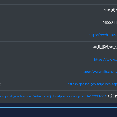
110 或 
080021
https://web110s.
臺北郵政80之
https://www.c
https://www.cib.gov.t
址
https://police.gov.taipei/cp
ww.post.gov.tw/post/internet/Q_localpost/index.jsp?ID=12231001
，如