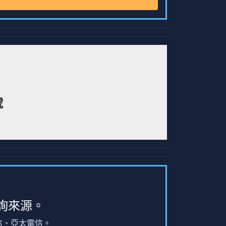
號
詢來源。
信、亞太電信。