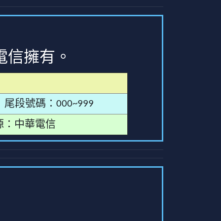
電信擁有。
尾段號碼：000~999
源：中華電信