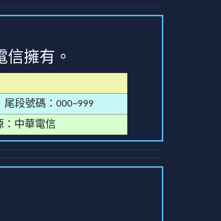
電信擁有。
尾段號碼：000~999
源：中華電信