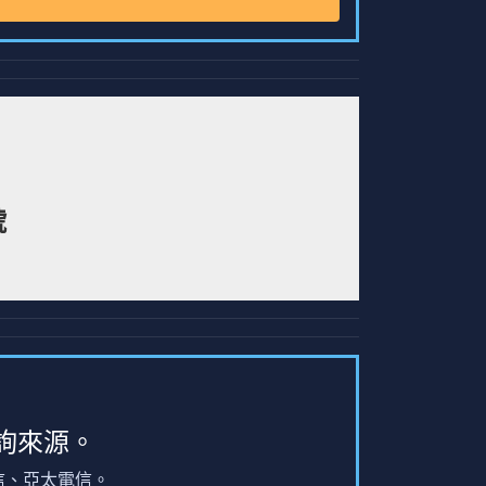
號
詢來源。
信、亞太電信。