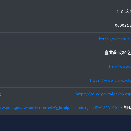
110 或 
080021
https://web110s.
臺北郵政80之
https://www.c
https://www.cib.gov.t
址
https://police.gov.taipei/cp
ww.post.gov.tw/post/internet/Q_localpost/index.jsp?ID=12231001
，如