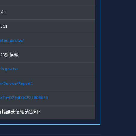
165
1511
ntpd.gov.tw/
23號信箱
ib.gov.tw
w/Service/Report1
.aspx?n=D794D1CE218080F3
有錯誤或侵權請告知。