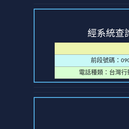
經系統查
前段號碼：090
電話種類：台灣行