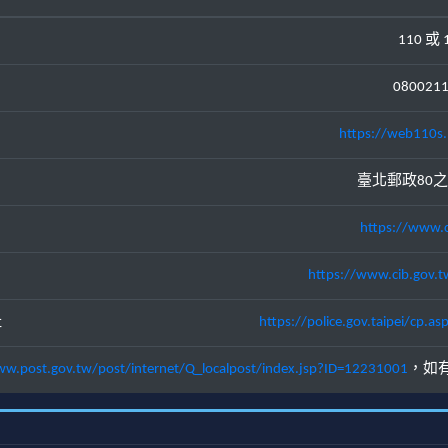
110 或 
080021
https://web110s.
臺北郵政80之
https://www.c
https://www.cib.gov.t
址
https://police.gov.taipei/cp
ww.post.gov.tw/post/internet/Q_localpost/index.jsp?ID=12231001
，如