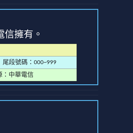
電信擁有。
尾段號碼：000~999
源：中華電信