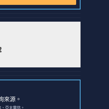
號
詢來源。
信、亞太電信。