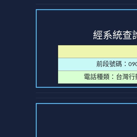
經系統查
前段號碼：090
電話種類：台灣行