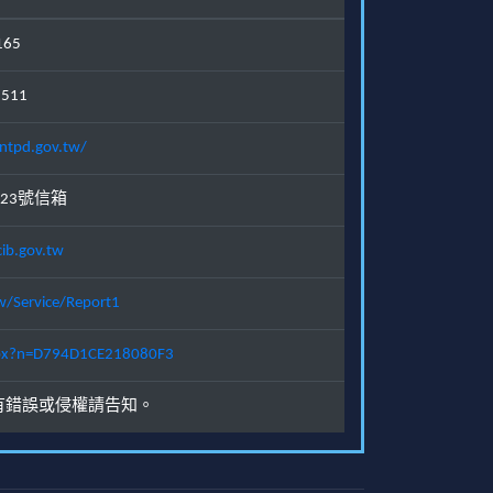
165
1511
ntpd.gov.tw/
23號信箱
ib.gov.tw
w/Service/Report1
.aspx?n=D794D1CE218080F3
有錯誤或侵權請告知。