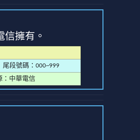
電信擁有。
尾段號碼：000~999
源：中華電信