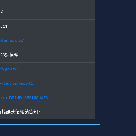
165
1511
ntpd.gov.tw/
23號信箱
ib.gov.tw
w/Service/Report1
.aspx?n=D794D1CE218080F3
有錯誤或侵權請告知。