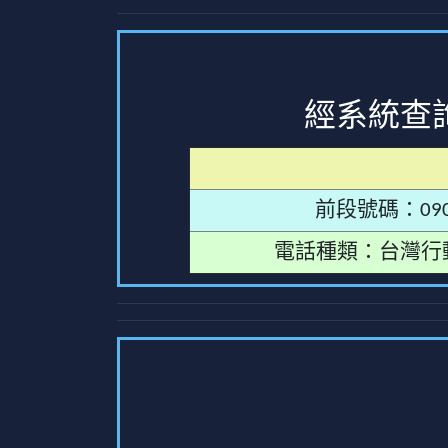
經系統查
前段號碼：090
電話種類：台灣行