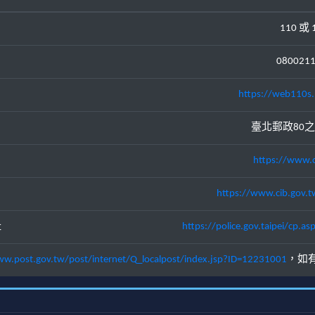
110 或 
080021
https://web110s.
臺北郵政80之
https://www.c
https://www.cib.gov.t
址
https://police.gov.taipei/cp
ww.post.gov.tw/post/internet/Q_localpost/index.jsp?ID=12231001
，如