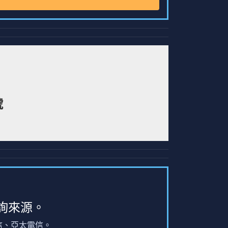
號
詢來源。
信、亞太電信。