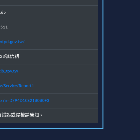
165
1511
ntpd.gov.tw/
23號信箱
ib.gov.tw
w/Service/Report1
.aspx?n=D794D1CE218080F3
有錯誤或侵權請告知。