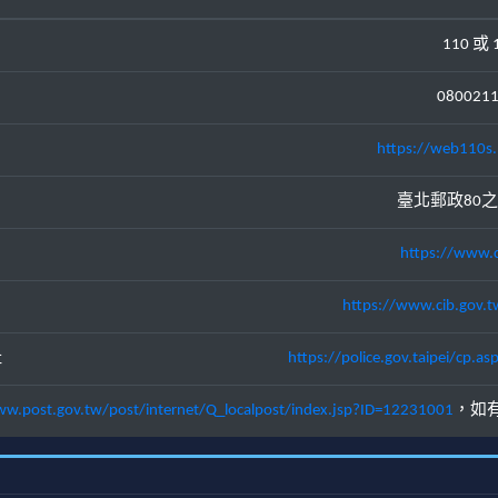
110 或 
080021
https://web110s.
臺北郵政80之
https://www.c
https://www.cib.gov.t
址
https://police.gov.taipei/cp
ww.post.gov.tw/post/internet/Q_localpost/index.jsp?ID=12231001
，如