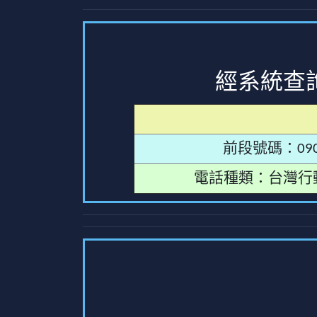
經系統查
前段號碼：090
電話種類：台灣行