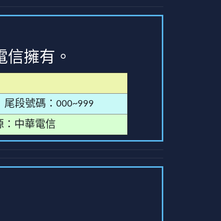
電信擁有。
尾段號碼：000~999
源：中華電信