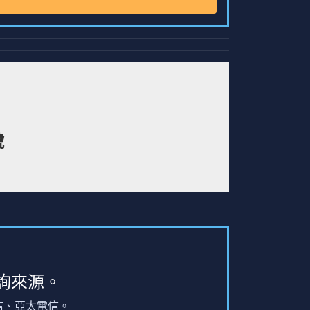
號
詢來源。
信、亞太電信。