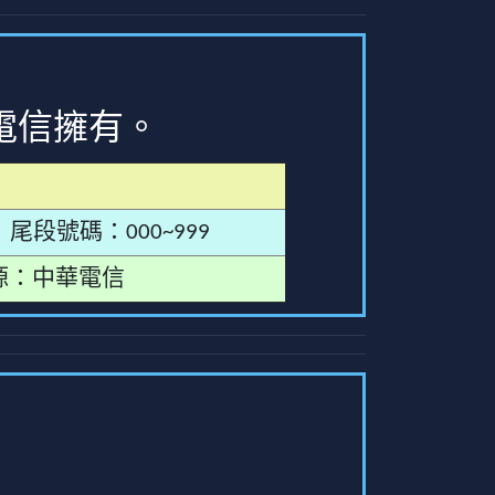
電信擁有。
尾段號碼：000~999
源：中華電信