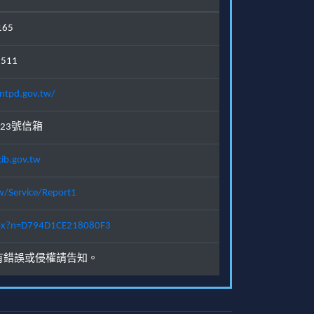
165
1511
ntpd.gov.tw/
23號信箱
ib.gov.tw
w/Service/Report1
.aspx?n=D794D1CE218080F3
有錯誤或侵權請告知。