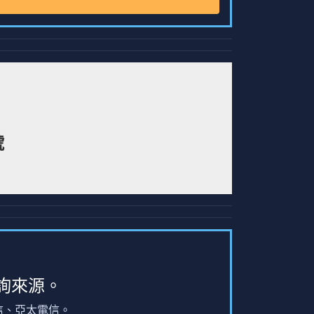
號
詢來源。
信、亞太電信。