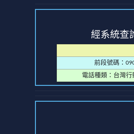
經系統查
前段號碼：090
電話種類：台灣行