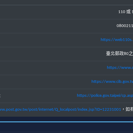
110 或 
080021
https://web110s.
臺北郵政80之
https://www.c
https://www.cib.gov.t
址
https://police.gov.taipei/cp
ww.post.gov.tw/post/internet/Q_localpost/index.jsp?ID=12231001
，如