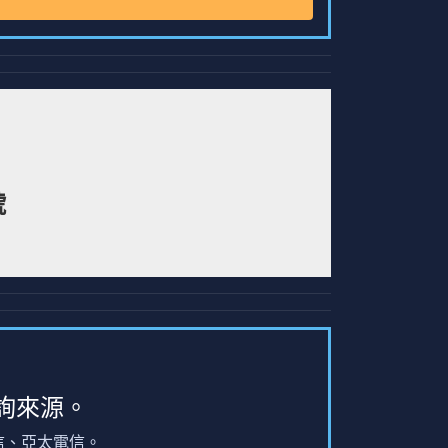
號
詢來源。
信、亞太電信。