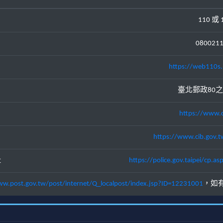
110 或 
080021
https://web110s.
臺北郵政80之
https://www.c
https://www.cib.gov.t
址
https://police.gov.taipei/cp
ww.post.gov.tw/post/internet/Q_localpost/index.jsp?ID=12231001
，如