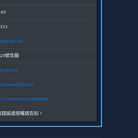
165
1511
ntpd.gov.tw/
23號信箱
ib.gov.tw
w/Service/Report1
.aspx?n=D794D1CE218080F3
有錯誤或侵權請告知。