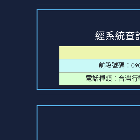
經系統查
前段號碼：090
電話種類：台灣行