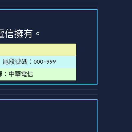
電信擁有。
尾段號碼：000~999
源：中華電信