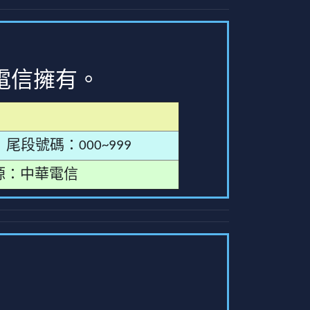
電信擁有。
尾段號碼：000~999
源：中華電信