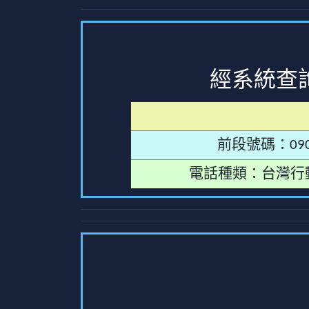
經系統查
前段號碼：090
電話種類：台灣行