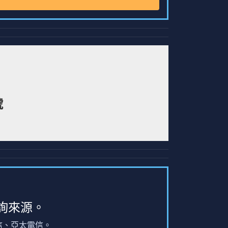
號
詢來源。
信、亞太電信。