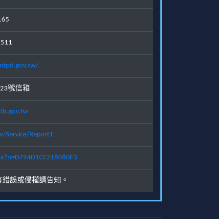
165
1511
ntpd.gov.tw/
23號信箱
ib.gov.tw
w/Service/Report1
.aspx?n=D794D1CE218080F3
有錯誤或侵權請告知。