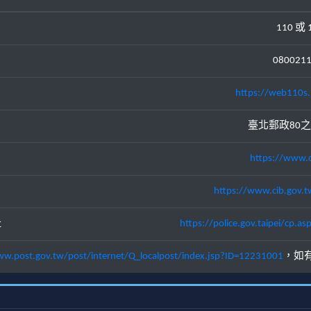
110 或 
080021
https://web110s.
臺北郵政80之
https://www.c
https://www.cib.gov.t
址
https://police.gov.taipei/cp
ww.post.gov.tw/post/internet/Q_localpost/index.jsp?ID=12231001
，如