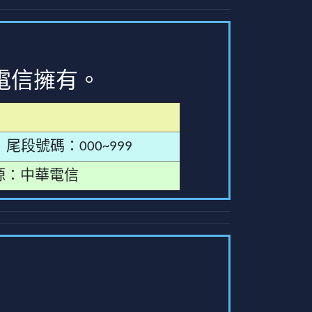
電信擁有。
尾段號碼：000~999
源：中華電信