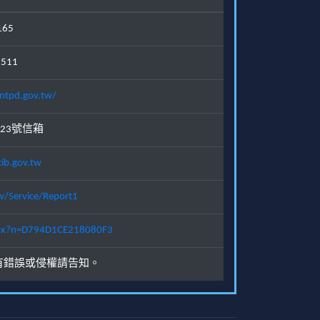
165
1511
ntpd.gov.tw/
23號信箱
ib.gov.tw
w/Service/Report1
.aspx?n=D794D1CE218080F3
有錯誤或侵權請告知。