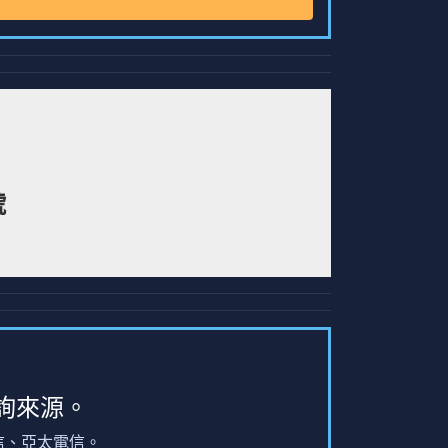
號
詢來源。
信、亞太電信。