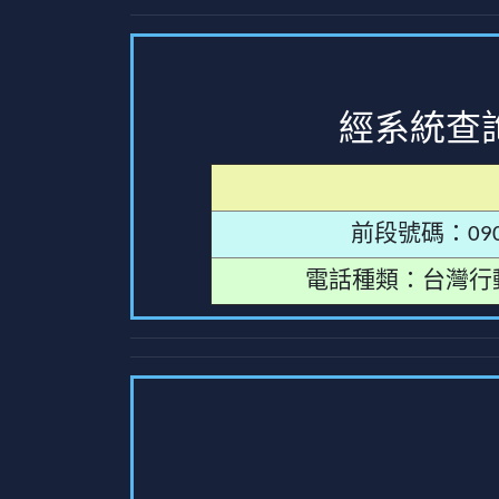
經系統查
前段號碼：090
電話種類：台灣行