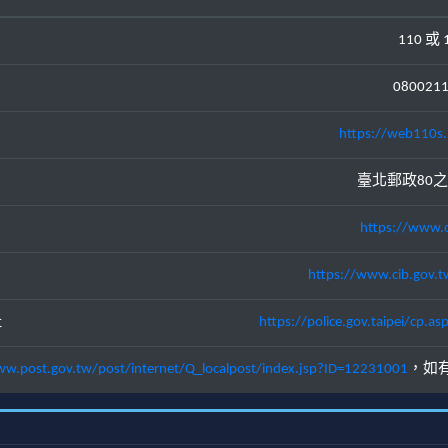
110 或 
080021
https://web110s.
臺北郵政80之
https://www.c
https://www.cib.gov.t
址
https://police.gov.taipei/cp
ww.post.gov.tw/post/internet/Q_localpost/index.jsp?ID=12231001
，如