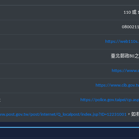
110 或 
080021
https://web110s.
臺北郵政80之
https://www.c
https://www.cib.gov.t
址
https://police.gov.taipei/cp
ww.post.gov.tw/post/internet/Q_localpost/index.jsp?ID=12231001
，如