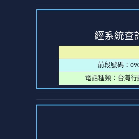
經系統查
前段號碼：090
電話種類：台灣行