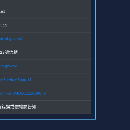
165
1511
ntpd.gov.tw/
23號信箱
ib.gov.tw
w/Service/Report1
.aspx?n=D794D1CE218080F3
有錯誤或侵權請告知。