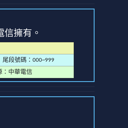
電信擁有。
尾段號碼：000~999
源：中華電信