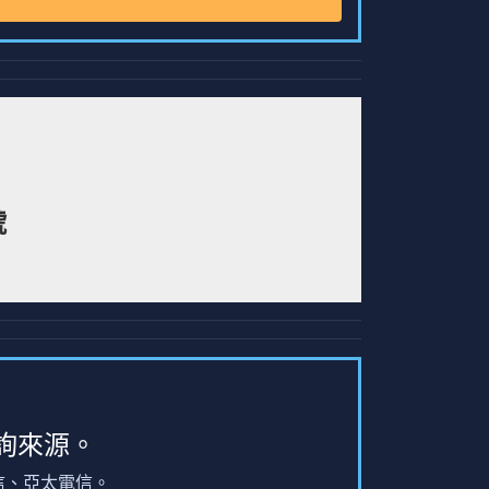
號
詢來源。
信、亞太電信。