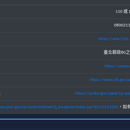
110 或 
080021
https://web110s.
臺北郵政80之
https://www.c
https://www.cib.gov.t
址
https://police.gov.taipei/cp
ww.post.gov.tw/post/internet/Q_localpost/index.jsp?ID=12231001
，如