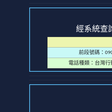
經系統查
前段號碼：090
電話種類：台灣行