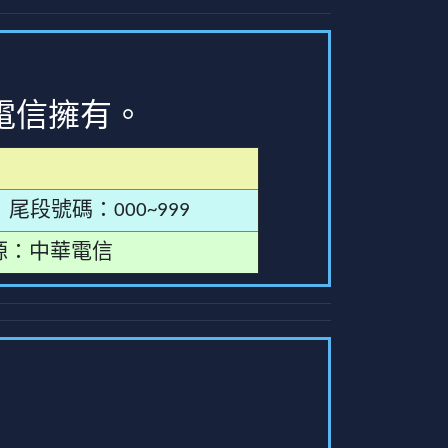
電信擁有。
尾段號碼：000~999
源：中華電信