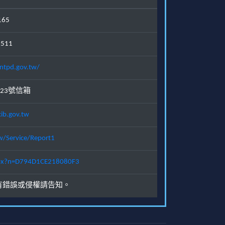
165
1511
ntpd.gov.tw/
23號信箱
ib.gov.tw
w/Service/Report1
.aspx?n=D794D1CE218080F3
有錯誤或侵權請告知。