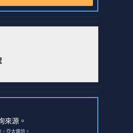
號
詢來源。
信、亞太電信。