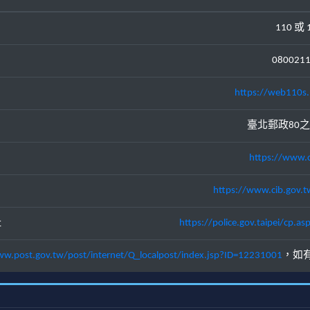
110 或 
080021
https://web110s.
臺北郵政80之
https://www.c
https://www.cib.gov.t
址
https://police.gov.taipei/cp
ww.post.gov.tw/post/internet/Q_localpost/index.jsp?ID=12231001
，如