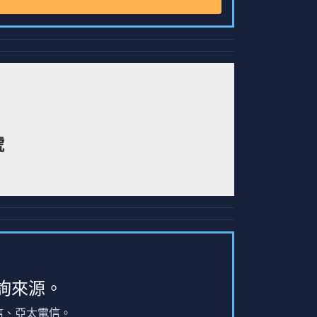
號
詢來源。
信、亞太電信。