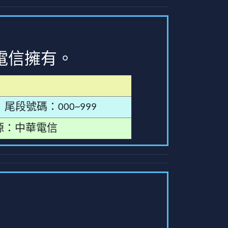
電信擁有。
尾段號碼：000~999
源：中華電信