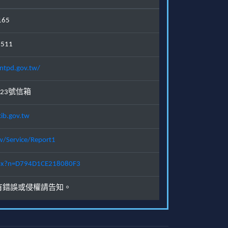
165
1511
ntpd.gov.tw/
23號信箱
ib.gov.tw
w/Service/Report1
.aspx?n=D794D1CE218080F3
有錯誤或侵權請告知。