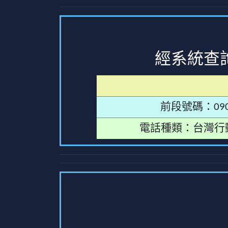
經系統查
前段號碼：090
電話種類：台灣行