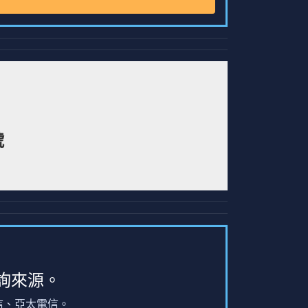
號
詢來源。
信、亞太電信。