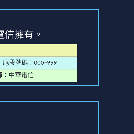
電信擁有。
尾段號碼：000~999
源：中華電信