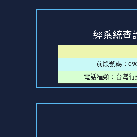
經系統查
前段號碼：090
電話種類：台灣行