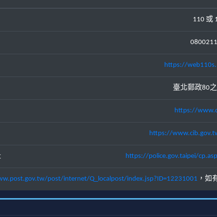
110 或 
080021
https://web110s.
臺北郵政80之
https://www.c
https://www.cib.gov.t
址
https://police.gov.taipei/cp
ww.post.gov.tw/post/internet/Q_localpost/index.jsp?ID=12231001
，如